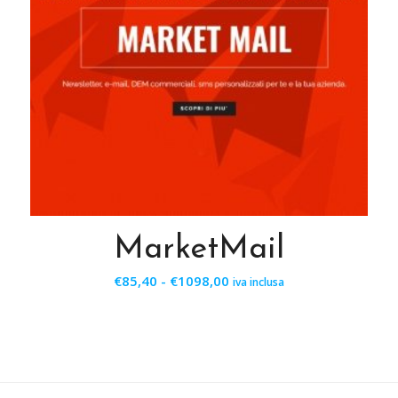
MarketMail
Fascia
€
85,40
-
€
1098,00
iva inclusa
di
prezzo:
da
€85,40
a