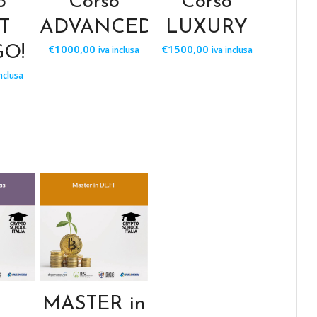
o
Corso
Corso
T
ADVANCED
LUXURY
€
1000,00
€
1500,00
O!
iva inclusa
iva inclusa
inclusa
F
MASTER in