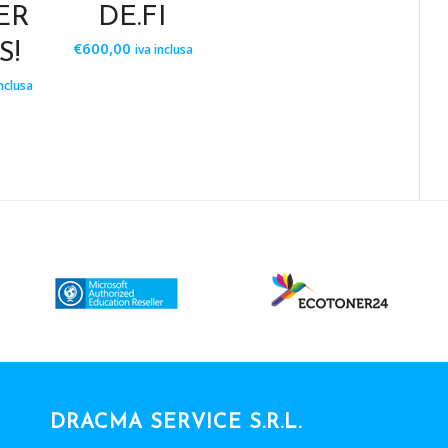
ER
DE.FI
€
600,00
S!
iva inclusa
inclusa
DRACMA SERVICE S.R.L.