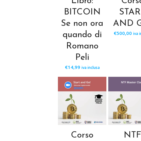
Libro:
Cors
BITCOIN
STAR
Se non ora
AND G
€
500,00
quando di
iva 
Romano
Peli
€
14,99
iva inclusa
Corso
NT