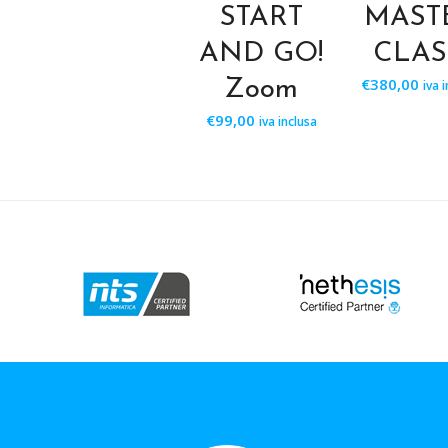
START
MAST
AND GO!
CLAS
€
380,00
Zoom
iva 
€
99,00
iva inclusa