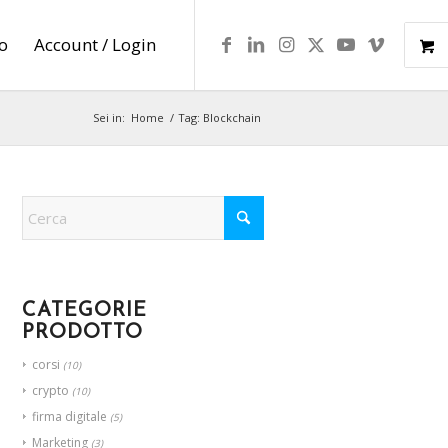
lo
Account / Login
Sei in:
Home
/
Tag: Blockchain
CATEGORIE
PRODOTTO
corsi
(10)
crypto
(10)
firma digitale
(5)
Marketing
(3)