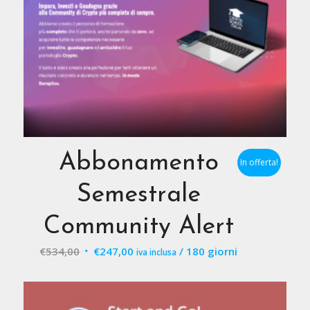
Abbonamento
In offerta!
Semestrale
Community Alert
Il
Il
€
534,00
€
247,00
/ 180 giorni
iva inclusa
prezzo
prezzo
originale
attuale
era:
è: