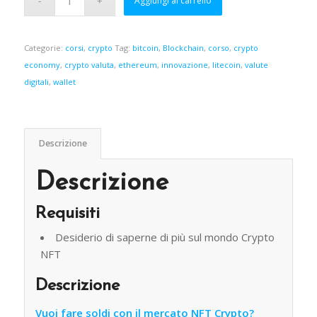
Aggiungi al carrello
Categorie:
corsi
,
crypto
Tag:
bitcoin
,
Blockchain
,
corso
,
crypto
economy
,
crypto valuta
,
ethereum
,
innovazione
,
litecoin
,
valute
digitali
,
wallet
Descrizione
Descrizione
Requisiti
Desiderio di saperne di più sul mondo Crypto
NFT
Descrizione
Vuoi fare soldi con il mercato NFT Crypto?