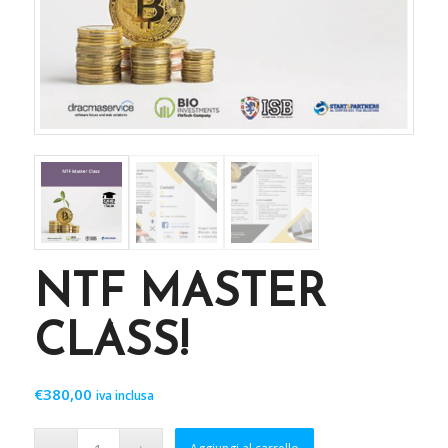
NTF MASTER
CLASS!
€
380,00
iva inclusa