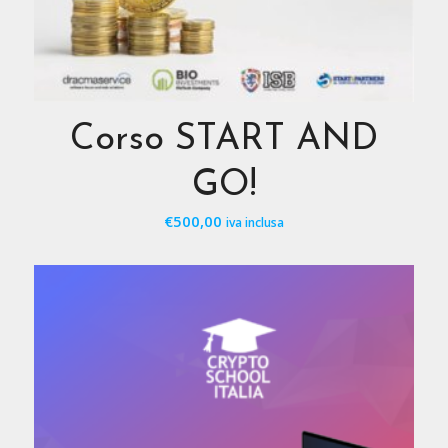
Corso START AND
GO!
€
500,00
iva inclusa