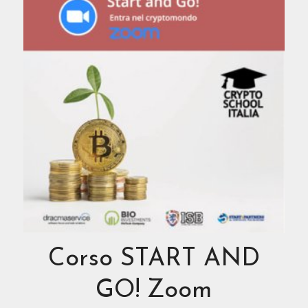
€534,00.
€247,00.
Corso START AND
GO! Zoom