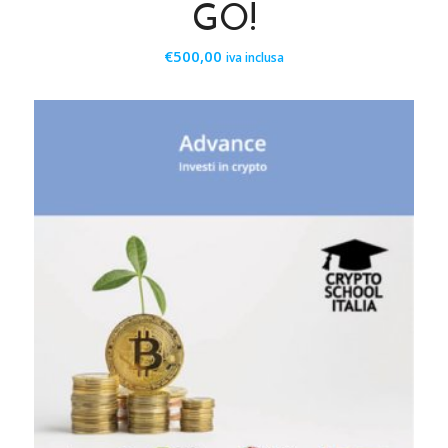
GO!
€
500,00
iva inclusa